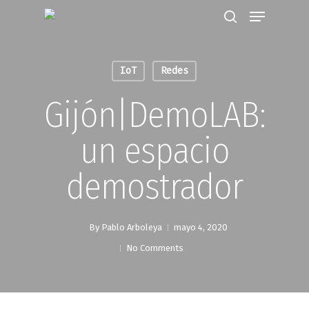
IoT
Redes
Hit enter to search or ESC to close
Gijón|DemoLAB:
un espacio
demostrador
By
Pablo Arboleya
mayo 4, 2020
No Comments