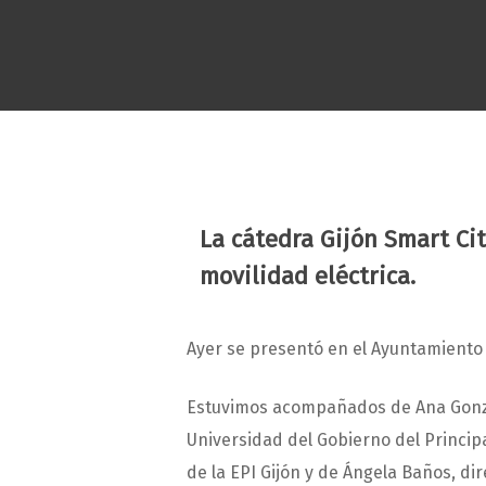
La cátedra Gijón Smart Ci
Hit enter to search or ESC to close
movilidad eléctrica.
Ayer se presentó en el Ayuntamiento 
Estuvimos acompañados de Ana Gonzál
Universidad del Gobierno del Princip
de la EPI Gijón y de Ángela Baños, di