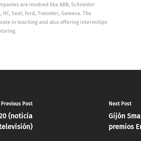
mpanies are involved like ABB, Schneider
, HC, Seat, Ford, Trainelec, Gamesa. The
orate in teaching and also offering internships
toring.
Previous Post
Next Post
0 (noticia
Gijón Sma
televisión)
premios E