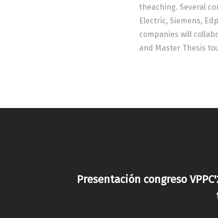
theaching. Several co
Electric, Siemens, Edp
companies will collab
and Master Thesis tou
Presentación congreso VPPC'2