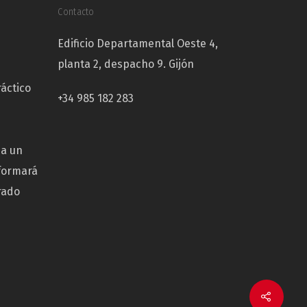
Contacto
Edificio Departamental Oeste 4,
planta 2, despacho 9. Gijón
ráctico
+34 985 182 283
ba un
sformará
rado