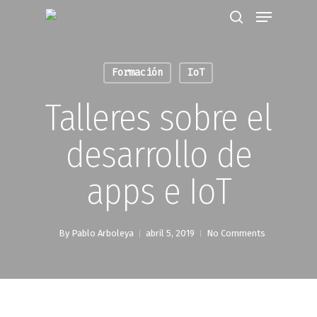
Formación
IoT
Hit enter to search or ESC to close
Talleres sobre el
desarrollo de
apps e IoT
By
Pablo Arboleya
abril 5, 2019
No Comments