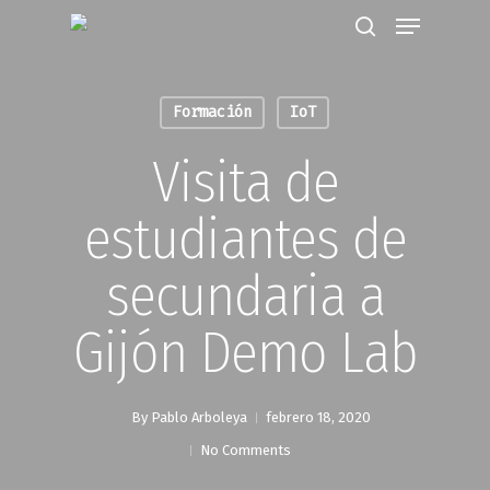
Formación
IoT
Hit enter to search or ESC to close
Visita de
estudiantes de
secundaria a
Gijón Demo Lab
By
Pablo Arboleya
febrero 18, 2020
No Comments