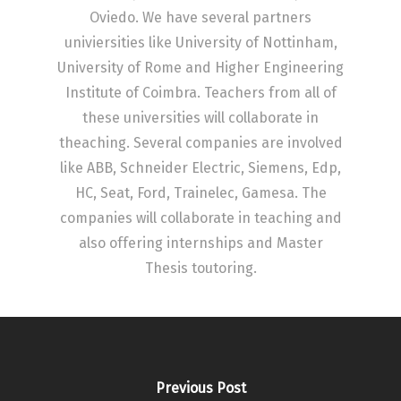
Oviedo. We have several partners
univiersities like University of Nottinham,
University of Rome and Higher Engineering
Institute of Coimbra. Teachers from all of
these universities will collaborate in
theaching. Several companies are involved
like ABB, Schneider Electric, Siemens, Edp,
HC, Seat, Ford, Trainelec, Gamesa. The
companies will collaborate in teaching and
also offering internships and Master
Thesis toutoring.
Previous Post