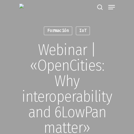
Formación
IoT
Hit enter to search or ESC to close
Webinar |
«OpenCities:
Why
interoperability
and 6LowPan
matter»